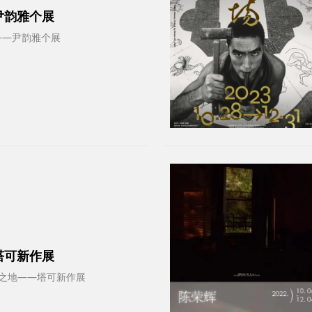
尹韵雅个展
之舟——尹韵雅个展
塔可新作展
.2｜幽隐之地——塔可新作展