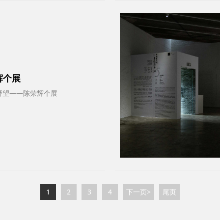
辉个展
日｜野望——陈荣辉个展
1
2
3
4
下一页>
尾页