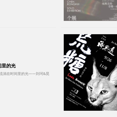
间里的光
5.3｜那些流淌在时间里的光——刘珂&晃