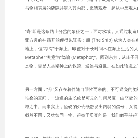
与物相表层的缝隙并潜入其内部，邀请观者一起从中反观人
“舟”即是这条路上分岔的象征之一：面对水域，人通过制
亚方舟的神话开始便得以证实：船 (The Ship) 成为人类
地上，但“存有”于海上。即使对于长时间不在海上生活的人来说，船依
Metapher”则意为“隐喻 (Metaphor)”。回
是物，更是人类精神上的救赎、逍遥与避世。在如此语境之
另一方面，“舟”又存在着伴随自限性而来的、不可避免的
堆叠的空间，一道道的生长纹是可见的时间尺度，由坚硬的
域之中。而事实上，坚硬的外壳既散发出内弱的信号，又提
截然不同，又犹如同一物。得益于贝壳的是，我们似乎获得