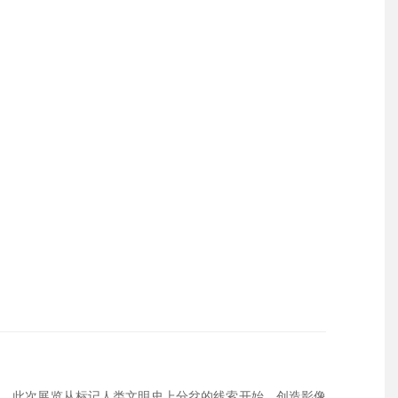
描。此次展览从标记人类文明史上分岔的线索开始，创造影像