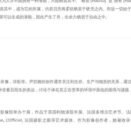
n) 认为人并不能拥有一种潜能，只能栖居其中。“栖居 (Habito)” 是“拥有
居其中，成为它的所属，仿若贝壳将柔软栖居于硬壳之内。而这一切始
限可以生成的潜能，因此产生了舟，生命力栖居于自由之中。
置，录像，诗歌等。尹韵雅的创作通常关注到生存、生产与物质的关系，通
某种含蓄且陌生的表达，讨论个体在其正在变革的环境中面临的困境与谜题
都当代影像馆举办个展，作品于英国利物浦双年展、法国多维尔艺术节
 Magazine, L’Officiel, 法国摄影之眼等艺术媒体。作为影像创作者，她被收录