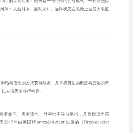
 (Habao)”的反复动词：栖居是一种特殊的拥有模式，一种强烈得
于滩涂：人面对水，面对未知，临界状态在滩涂上被最大限度
过游猎与借用的方式获得线索，并常将身边的概念与遥远的事
，以在沉思中获得答案。
、法国诺曼底、美国纽约、日本松本等地展出，并被报道于英
于2017年由英国Thames&Hudson出版的《Firecrackers: