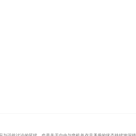
适应与迁徙讨论的延续，也是关于自由与危机并存且矛盾的状态持续地深