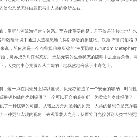
的信念又是怎样由意识与非人类的物所左右。
造船，重新与河流海洋建立关系。而在此重要的是，舟不仅是连接土地与
在各种凶险环境中通过人造栖息地而得以存活的象征物。汉斯·布鲁门伯格 (Ha
然是一个布鲁姆伯格所称的“主要隐喻 (Grundm Metapher)” ——前缀
到东方，从庄子开始，舟亦成为对浑然忘机、无沾无碍的生命状态的隐喻中之重要
下，人类的中心竟得以从广阔的土地飘然地旁落于小舟之上。
脆弱，这一点在贝壳身上得以显现。贝壳亦塑造了一个安全的容纳，时间
碳酸钙构成的壳则提供了一个可以开合的庇护所，为柔软的身体提供了
供了一种破碎的可能。从诺亚方舟到脆弱的贝壳，人类的畅想总是充斥
了一种更加宏观的视角，去观看载人之舟，从而将目光投射到人类世的更