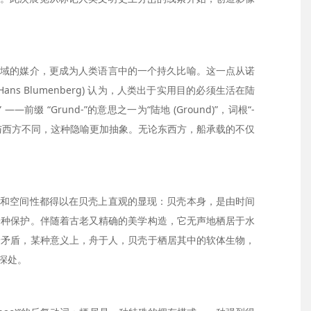
水域的媒介，更成为人类语言中的一个持久比喻。这一点从诺
ns Blumenberg) 认为，人类出于实用目的必须生活在陆
 “Grund-”的意思之一为“陆地 (Ground)”，词根“-
角色。与西方不同，这种隐喻更加抽象。无论东西方，船承载的不仅
性和空间性都得以在贝壳上直观的显现：贝壳本身，是由时间
一种保护。伴随着古老又精确的美学构造，它无声地栖居于水
着矛盾，某种意义上，舟于人，贝壳于栖居其中的软体生物，
深处。