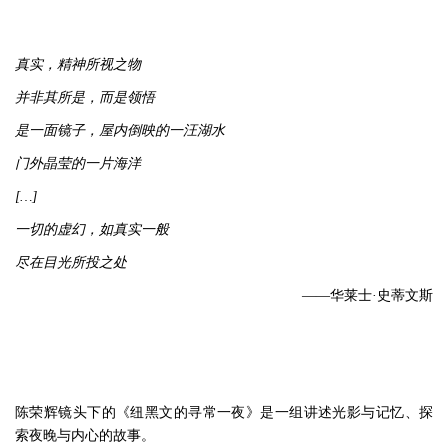
真实，精神所视之物
并非其所是，而是领悟
是一面镜子，屋内倒映的一汪湖水
门外晶莹的一片海洋
[…]
一切的虚幻，如真实一般
尽在目光所投之处
——华莱士·史蒂文斯
陈荣辉镜头下的《纽黑文的寻常一夜》是一组讲述光影与记忆、探
索夜晚与内心的故事。