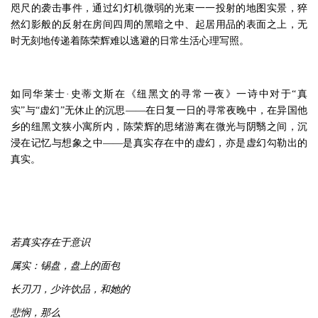
咫尺的袭击事件，通过幻灯机微弱的光束一一投射的地图实景，猝
然幻影般的反射在房间四周的黑暗之中、起居用品的表面之上，无
时无刻地传递着陈荣辉难以逃避的日常生活心理写照。
如同华莱士·史蒂文斯在《纽黑文的寻常一夜》一诗中对于“真
实”与“虚幻”无休止的沉思——在日复一日的寻常夜晚中，在异国他
乡的纽黑文狭小寓所内，陈荣辉的思绪游离在微光与阴翳之间，沉
浸在记忆与想象之中——是真实存在中的虚幻，亦是虚幻勾勒出的
真实。
若真实存在于意识
属实：锡盘，盘上的面包
长刃刀，少许饮品，和她的
悲悯，那么