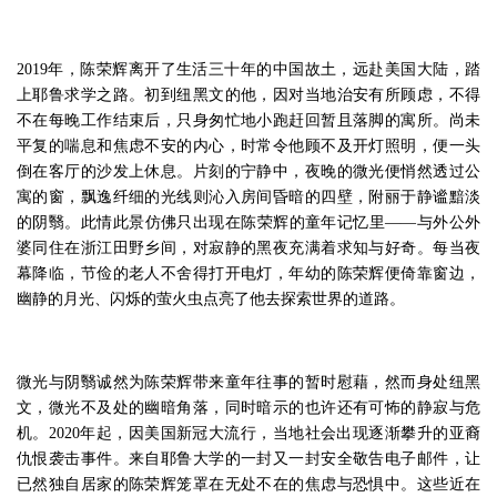
2019年，陈荣辉离开了生活三十年的中国故土，远赴美国大陆，踏
上耶鲁求学之路。初到纽黑文的他，因对当地治安有所顾虑，不得
不在每晚工作结束后，只身匆忙地小跑赶回暂且落脚的寓所。尚未
平复的喘息和焦虑不安的内心，时常令他顾不及开灯照明，便一头
倒在客厅的沙发上休息。片刻的宁静中，夜晚的微光便悄然透过公
寓的窗，飘逸纤细的光线则沁入房间昏暗的四壁，附丽于静谧黯淡
的阴翳。此情此景仿佛只出现在陈荣辉的童年记忆里——与外公外
婆同住在浙江田野乡间，对寂静的黑夜充满着求知与好奇。每当夜
幕降临，节俭的老人不舍得打开电灯，年幼的陈荣辉便倚靠窗边，
幽静的月光、闪烁的萤火虫点亮了他去探索世界的道路。
微光与阴翳诚然为陈荣辉带来童年往事的暂时慰藉，然而身处纽黑
文，微光不及处的幽暗角落，同时暗示的也许还有可怖的静寂与危
机。2020年起，因美国新冠大流行，当地社会出现逐渐攀升的亚裔
仇恨袭击事件。来自耶鲁大学的一封又一封安全敬告电子邮件，让
已然独自居家的陈荣辉笼罩在无处不在的焦虑与恐惧中。这些近在