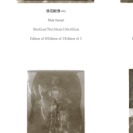
借花献佛
#12
Matt fineart
30x42cm/70x110cm/110x165cm
Edition of 8/Edition of 5/Edition of 3