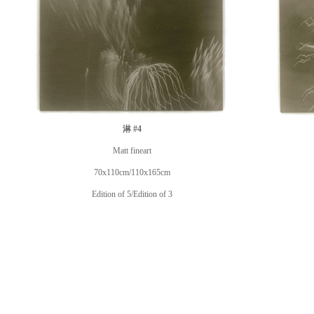
淋 #4
Matt fineart
70x110cm/110x165cm
Edition of 5/Edition of 3