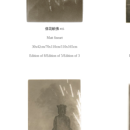
借花献佛
#15
Matt fineart
30x42cm/70x110cm/110x165cm
Edition of 8/Edition of 5/Edition of 3