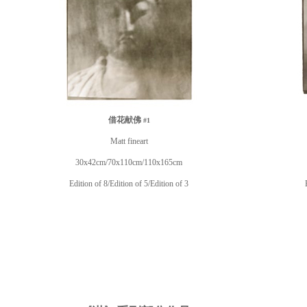
借花献佛
#1
Matt fineart
30x42cm/70x110cm/110x165cm
Edition of 8/Edition of 5/Edition of 3