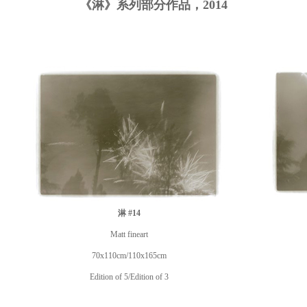
《淋》系列部分作品，2014
淋 #14
Matt fineart
70x110cm/110x165cm
Edition of 5/Edition of 3