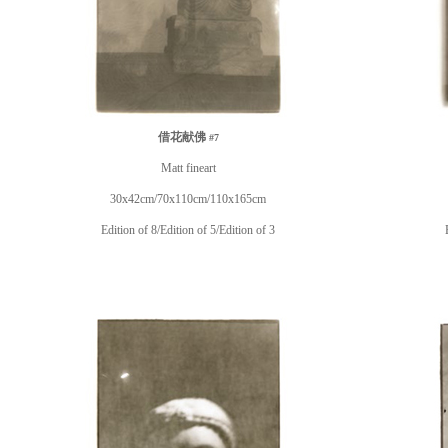
借花献佛
#7
Matt fineart
30x42cm/70x110cm/110x165cm
Edition of 8/Edition of 5/Edition of 3