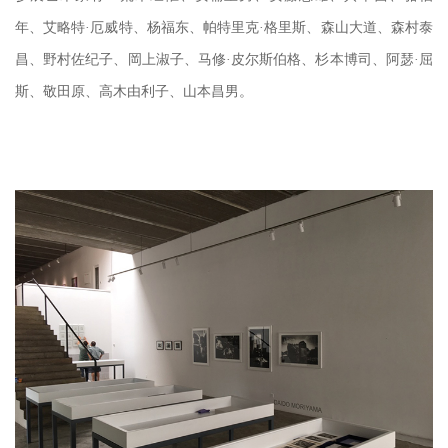
年、艾略特·厄威特、杨福东、帕特里克·格里斯、森山大道、森村泰
昌、野村佐纪子、岡上淑子、马修·皮尔斯伯格、杉本博司、阿瑟·屈
斯、敬田原、高木由利子、山本昌男。