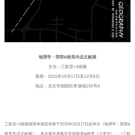
地理学：荣荣&映里作品文献展
+3
主办：三影堂
画廊
2015
10
17
12
6
展期：
年
月
日至
月
日
155
A
地点：北京市朝阳区草场地
号
三影堂
+3
画廊很荣幸地宣布将于
2015
年
10
月
17
日起举办《地理学：荣荣
&
映里作品文献展》。本次展览将集中呈现荣荣
&
映里《六里屯》、《三影