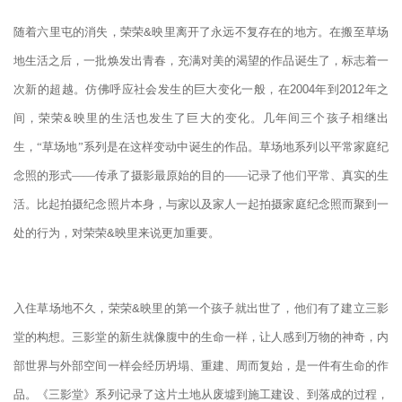
随着六里屯的消失，荣荣
&
映里离开了永远不复存在的地方。在搬至草场
地生活之后，一批焕发出青春，充满对美的渴望的作品诞生了，标志着一
次新的超越。仿佛呼应社会发生的巨大变化一般，在
2004
年到
2012
年之
间，荣荣
&
映里的生活也发生了巨大的变化。几年间三个孩子相继出
生，“草场地”系列是在这样变动中诞生的作品。草场地系列以平常家庭纪
念照的形式——传承了摄影最原始的目的——记录了他们平常、真实的生
活。比起拍摄纪念照片本身，与家以及家人一起拍摄家庭纪念照而聚到一
处的行为，对荣荣
&
映里来说更加重要。
入住草场地不久，荣荣
&
映里的第一个孩子就出世了，他们有了建立三影
堂的构想。三影堂的新生就像腹中的生命一样，让人感到万物的神奇，内
部世界与外部空间一样会经历坍塌、重建、周而复始，是一件有生命的作
品。《三影堂》系列记录了这片土地从废墟到施工建设、到落成的过程，