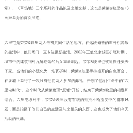
堂》、《草场地》三个系列的作品以及出版文献，这也是荣荣
&
映里在
+3
画廊举办的首次展览。
六里屯是荣荣
&
映里两人最初共同生活的地方。在这段短暂的世外桃源般
的生活中，他们闭门一直专注摄影生活。
2002
年正值北京城区扩张时期，
城市中的建筑到处瓦解崩落然后又重新崛起。荣荣
&
映里也被迫搬迁失去
了家。当他们的小院化为一堆瓦砾时，荣荣
&
映里手持盛开的白色百合，
在废墟上举行了一次只有他们两人参加的葬礼。告别了
他们
生命中的“六
里屯时代”。这个时代从荣荣发现“废墟”开始，结束于荣荣
&
映里的相遇和
结合。六里屯系列中，荣荣
&
映里没有客观的拍摄不断流变中的都市风
景，而是拍摄了他们自己的生活及与之相关的东西，这也成为了他们今天
活动的根基。